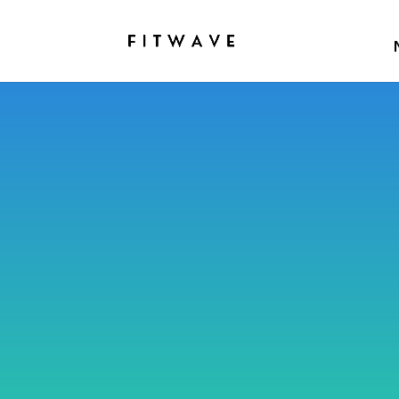
Blog Fitwa
Parce que chaque objectif mé
FitWave vous accompagne avec
nutrition et le bien-être pou
votre corps, rester motivé et a