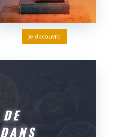
Je decouvre
 DE
 DANS