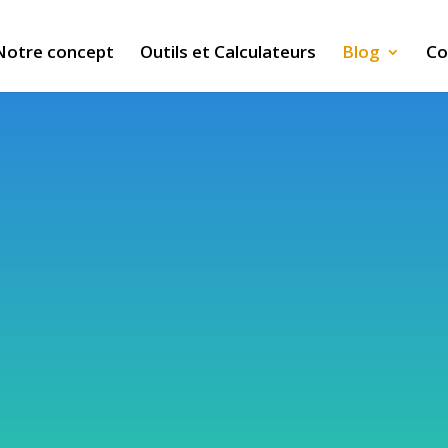
Notre concept
Outils et Calculateurs
Blog
Co
ve
rite les bons conseils, le blog
 des articles sur le sport, la
r vous aider à mieux comprendre
dopter un mode de vie plus sain.