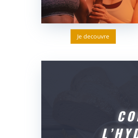
Je decouvre
CO
L’HY