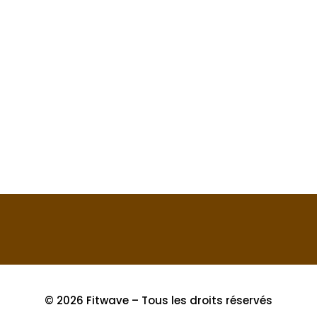
Les abdominaux, souvent considérés
comme un élément clé de la condition
physique, jouent un rôle crucial non
seulement dans l'esthétique mais
également dans la performance
athlétique globale....
© 2026 Fitwave – Tous les droits réservés