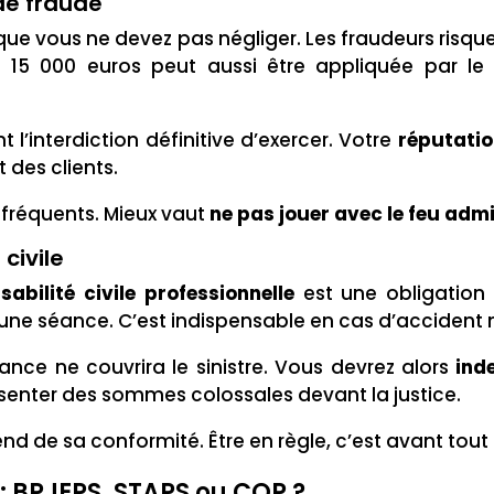
de fraude
eux que vous ne devez pas négliger. Les fraudeurs ri
 15 000 euros peut aussi être appliquée par le t
’interdiction définitive d’exercer. Votre
réputatio
 des clients.
fréquents. Mieux vaut
ne pas jouer avec le feu admi
civile
abilité civile professionnelle
est une obligation 
t une séance. C’est indispensable en cas d’accident
nce ne couvrira le sinistre. Vous devrez alors
ind
ésenter des sommes colossales devant la justice.
nd de sa conformité. Être en règle, c’est avant tout
: BPJEPS, STAPS ou CQP ?