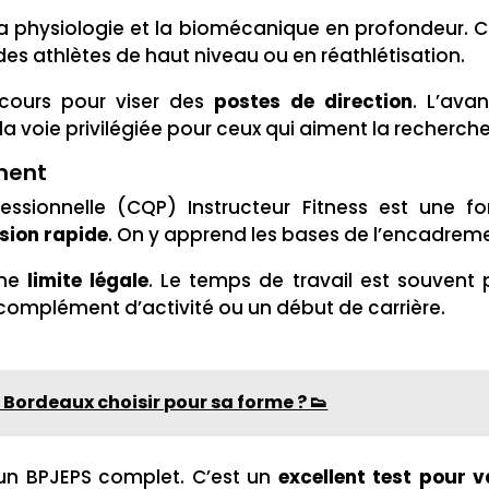
 la physiologie et la biomécanique en profondeur. 
c des athlètes de haut niveau ou en réathlétisation.
cours pour viser des
postes de direction
. L’ava
la voie privilégiée pour ceux qui aiment la recherche
ment
fessionnelle (CQP) Instructeur Fitness est une f
sion rapide
. On y apprend les bases de l’encadrem
une
limite légale
. Le temps de travail est souvent
 complément d’activité ou un début de carrière.
à Bordeaux choisir pour sa forme ? 👟
un BPJEPS complet. C’est un
excellent test pour v