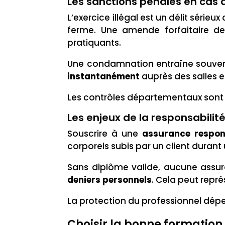
Les sanctions pénales en cas 
L’exercice illégal est un délit séri
ferme. Une amende forfaitaire de
pratiquants.
Une condamnation entraîne souvent l
instantanément
auprès des salles et
Les contrôles départementaux sont 
Les enjeux de la responsabilité 
Souscrire à une
assurance respons
corporels subis par un client duran
Sans diplôme valide, aucune assura
deniers personnels
. Cela peut repr
La protection du professionnel dépe
Choisir la bonne formation 